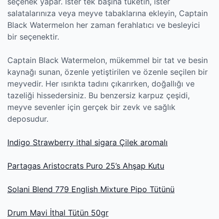
seçenek yapar. İster tek başına tüketin, ister
salatalarınıza veya meyve tabaklarına ekleyin, Captain
Black Watermelon her zaman ferahlatıcı ve besleyici
bir seçenektir.
Captain Black Watermelon, mükemmel bir tat ve besin
kaynağı sunan, özenle yetiştirilen ve özenle seçilen bir
meyvedir. Her ısırıkta tadını çıkarırken, doğallığı ve
tazeliği hissedersiniz. Bu benzersiz karpuz çeşidi,
meyve sevenler için gerçek bir zevk ve sağlık
deposudur.
Indigo Strawberry ithal sigara Çilek aromalı
Partagas Aristocrats Puro 25’s Ahşap Kutu
Solani Blend 779 English Mixture Pipo Tütünü
Drum Mavi İthal Tütün 50gr