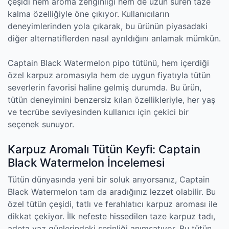
çeşidi hem aroma zenginliği hem de uzun süren taze
kalma özelliğiyle öne çıkıyor. Kullanıcıların
deneyimlerinden yola çıkarak, bu ürünün piyasadaki
diğer alternatiflerden nasıl ayrıldığını anlamak mümkün.
Captain Black Watermelon pipo tütünü, hem içerdiği
özel karpuz aromasıyla hem de uygun fiyatıyla tütün
severlerin favorisi haline gelmiş durumda. Bu ürün,
tütün deneyimini benzersiz kılan özellikleriyle, her yaş
ve tecrübe seviyesinden kullanıcı için çekici bir
seçenek sunuyor.
Karpuz Aromalı Tütün Keyfi: Captain
Black Watermelon İncelemesi
Tütün dünyasında yeni bir soluk arıyorsanız, Captain
Black Watermelon tam da aradığınız lezzet olabilir. Bu
özel tütün çeşidi, tatlı ve ferahlatıcı karpuz aroması ile
dikkat çekiyor. İlk nefeste hissedilen taze karpuz tadı,
adeta yaz günlerindeki serinliği anımsatıyor. Bu tütün,