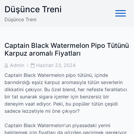
Skip
Düşünce Treni
to
content
Düşünce Treni
Captain Black Watermelon Pipo Tütünü
Karpuz aromalı Fiyatları
Post
Post
Admin
Haziran 23, 2024
Author
Date
Captain Black Watermelon pipo tütünü, içinde
barındırdığı eşsiz karpuz aromasıyla tütün severlerin
dikkatini çekiyor. Bu özel blend, her nefeste ferahlatıcı
bir tat sunarak sigara içenler için benzersiz bir
deneyim vaat ediyor. Peki, bu popüler tütün çeşidi
sadece lezzetiyle mi öne çıkıyor?
Captain Black Watermelon'un piyasadaki yerini
belirlemek için fiyatları da gözden geçirmek gerekiyor.