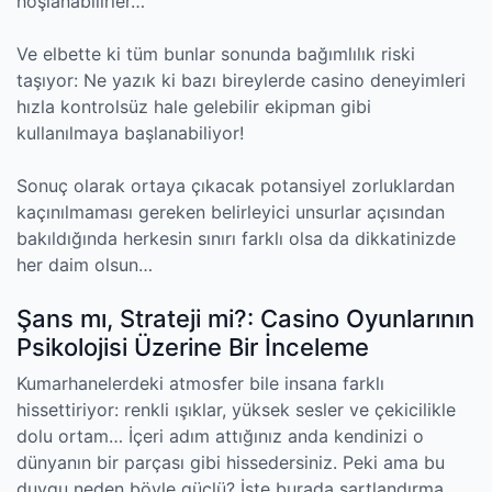
hoşlanabilirler…
Ve elbette ki tüm bunlar sonunda bağımlılık riski
taşıyor: Ne yazık ki bazı bireylerde casino deneyimleri
hızla kontrolsüz hale gelebilir ekipman gibi
kullanılmaya başlanabiliyor!
Sonuç olarak ortaya çıkacak potansiyel zorluklardan
kaçınılmaması gereken belirleyici unsurlar açısından
bakıldığında herkesin sınırı farklı olsa da dikkatinizde
her daim olsun…
Şans mı, Strateji mi?: Casino Oyunlarının
Psikolojisi Üzerine Bir İnceleme
Kumarhanelerdeki atmosfer bile insana farklı
hissettiriyor: renkli ışıklar, yüksek sesler ve çekicilikle
dolu ortam… İçeri adım attığınız anda kendinizi o
dünyanın bir parçası gibi hissedersiniz. Peki ama bu
duygu neden böyle güçlü? İşte burada şartlandırma