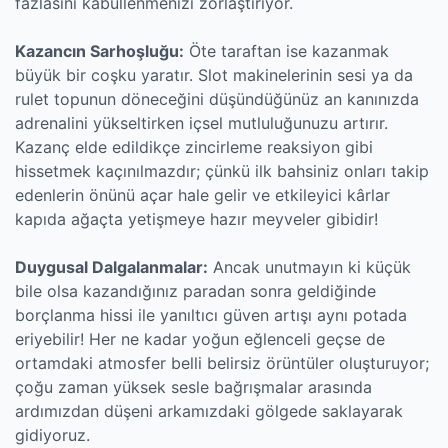
fazlasını kabullenmenizi zorlaştırıyor.
Kazancın Sarhoşluğu:
Öte taraftan ise kazanmak
büyük bir coşku yaratır. Slot makinelerinin sesi ya da
rulet topunun döneceğini düşündüğünüz an kanınızda
adrenalini yükseltirken içsel mutluluğunuzu artırır.
Kazanç elde edildikçe zincirleme reaksiyon gibi
hissetmek kaçınılmazdır; çünkü ilk bahsiniz onları takip
edenlerin önünü açar hale gelir ve etkileyici kârlar
kapıda ağaçta yetişmeye hazır meyveler gibidir!
Duygusal Dalgalanmalar:
Ancak unutmayın ki küçük
bile olsa kazandığınız paradan sonra geldiğinde
borçlanma hissi ile yanıltıcı güven artışı aynı potada
eriyebilir! Her ne kadar yoğun eğlenceli geçse de
ortamdaki atmosfer belli belirsiz örüntüler oluşturuyor;
çoğu zaman yüksek sesle bağrışmalar arasında
ardımızdan düşeni arkamızdaki gölgede saklayarak
gidiyoruz.