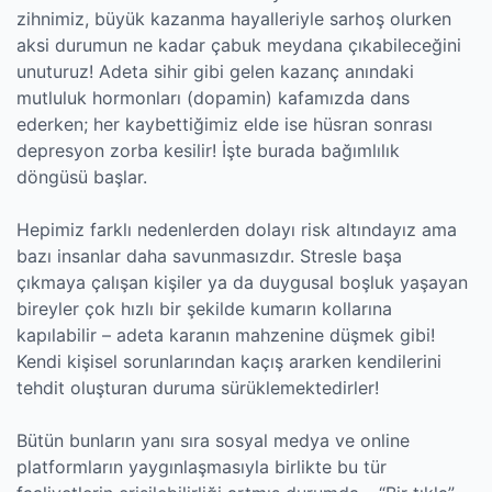
zihnimiz, büyük kazanma hayalleriyle sarhoş olurken
aksi durumun ne kadar çabuk meydana çıkabileceğini
unuturuz! Adeta sihir gibi gelen kazanç anındaki
mutluluk hormonları (dopamin) kafamızda dans
ederken; her kaybettiğimiz elde ise hüsran sonrası
depresyon zorba kesilir! İşte burada bağımlılık
döngüsü başlar.
Hepimiz farklı nedenlerden dolayı risk altındayız ama
bazı insanlar daha savunmasızdır. Stresle başa
çıkmaya çalışan kişiler ya da duygusal boşluk yaşayan
bireyler çok hızlı bir şekilde kumarın kollarına
kapılabilir – adeta karanın mahzenine düşmek gibi!
Kendi kişisel sorunlarından kaçış ararken kendilerini
tehdit oluşturan duruma sürüklemektedirler!
Bütün bunların yanı sıra sosyal medya ve online
platformların yaygınlaşmasıyla birlikte bu tür