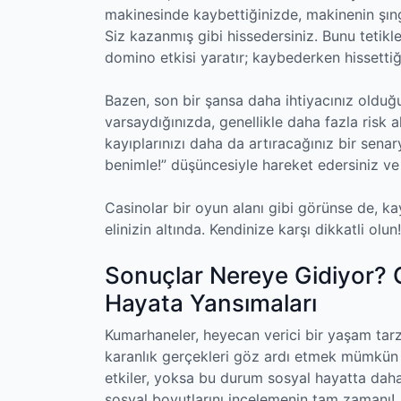
makinesinde kaybettiğinizde, makinenin şıng
Siz kazanmış gibi hissedersiniz. Bunu tetikle
domino etkisi yaratır; kaybederken hissettiğ
Bazen, son bir şansa daha ihtiyacınız olduğ
varsaydığınızda, genellikle daha fazla risk a
kayıplarınızı daha da artıracağınız bir senar
benimle!” düşüncesiyle hareket edersiniz v
Casinolar bir oyun alanı gibi görünse de, 
elinizin altında. Kendinize karşı dikkatli olun!
Sonuçlar Nereye Gidiyor? C
Hayata Yansımaları
Kumarhaneler, heyecan verici bir yaşam tarz
karanlık gerçekleri göz ardı etmek mümkün de
etkiler, yoksa bu durum sosyal hayatta daha 
sosyal boyutlarını incelemenin tam zamanı!