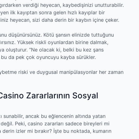
ırdarken verdiği heyecan, kaybedişinizi unutturabilir.
yen ilk kayıptan sonra gelen hızlı kayıplar bir
iniz heyecan, sizi daha derin bir kaybın içine çeker.
unu düşünürsünüz. Kötü şansın elinizde tuttuğunu
lırsınız. Yüksek riskli oyunlardan birine dalmak,
ya oluşturur. “Ne olacak ki, belki bu kez şans
e bu da pek çok oyuncuyu kayba sürükler.
kaybetme riski ve duygusal manipülasyonlar her zaman
asino Zararlarının Sosyal
ı sunabilir, ancak bu eğlencenin altında yatan
ğil. Peki, casino zararları sadece bireyleri mi
derin izler mi bırakır? İşte bu noktada, kumarın