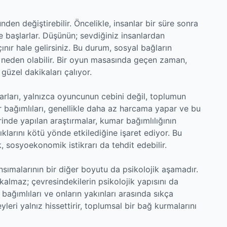
nden değiştirebilir. Öncelikle, insanlar bir süre sonra
 başlarlar. Düşünün; sevdiğiniz insanlardan
çınır hale gelirsiniz. Bu durum, sosyal bağların
a neden olabilir. Bir oyun masasında geçen zaman,
güzel dakikaları çalıyor.
arları, yalnızca oyuncunun cebini değil, toplumun
ar bağımlıları, genellikle daha az harcama yapar ve bu
rinde yapılan araştırmalar, kumar bağımlılığının
klarını kötü yönde etkilediğine işaret ediyor. Bu
k, sosyoekonomik istikrarı da tehdit edebilir.
sımalarının bir diğer boyutu da psikolojik aşamadır.
ı kalmaz; çevresindekilerin psikolojik yapısını da
bağımlıları ve onların yakınları arasında sıkça
leri yalnız hissettirir, toplumsal bir bağ kurmalarını