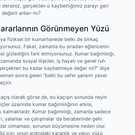
ersiniz, gerçekten o kaybettiğimiz parayı geri
değerli anları mı?
 Zararlarının Görünmeyen Yüzü
eya fiziksel bir kumarhanede belki de birkaç
yorsunuz. Fakat, zamanla bu sıradan eğlencenin
esi gizlediğini fark etmiyorsunuz. Kumar bağımlılığı,
zamanda sosyal ilişkiler, iş hayatı ve genel ruh
ba gerçekten bu kadar kaybetmeye değer mi?” diye
hemen sonra gelen “belki bu sefer şansım yaver
çirir.
 kaçış olarak görse de, bu kaçışın sonunda neyin
çler üzerinde kumar bağımlılığının etkisi,
kalmaktadır. Kumar bağımlılığı, zamanla sadece
rı, yalanlar ve çatışmalar da beraberinde gelir.
dar olmaması, sorunun büyümesine neden olur.
ü için, onun ardındaki karanlık ve yıkıcı yüzü