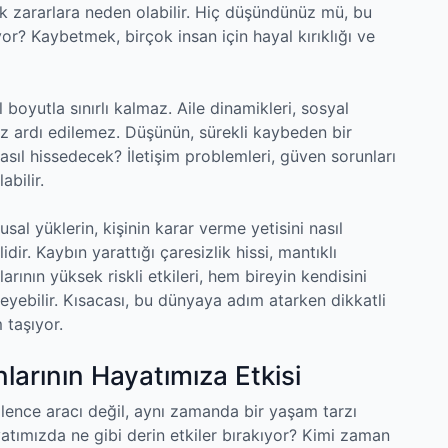
k zararlara neden olabilir. Hiç düşündünüz mü, bu
iyor? Kaybetmek, birçok insan için hayal kırıklığı ve
boyutla sınırlı kalmaz. Aile dinamikleri, sosyal
 göz ardı edilemez. Düşünün, sürekli kaybeden bir
 nasıl hissedecek? İletişim problemleri, güven sorunları
abilir.
sal yüklerin, kişinin karar verme yetisini nasıl
r. Kaybın yarattığı çaresizlik hissi, mantıklı
larının yüksek riskli etkileri, hem bireyin kendisini
eyebilir. Kısacası, bu dünyaya adım atarken dikkatli
 taşıyor.
larının Hayatımıza Etkisi
ğlence aracı değil, aynı zamanda bir yaşam tarzı
atımızda ne gibi derin etkiler bırakıyor? Kimi zaman