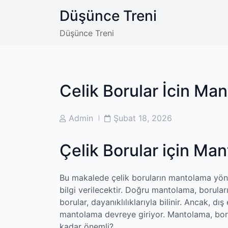
Skip
Düşünce Treni
to
content
Düşünce Treni
Celik Borular İcin Ma
Post
Post
Admin
Şubat 18, 2026
Author
Date
Çelik Borular için Ma
Bu makalede çelik boruların mantolama yönt
bilgi verilecektir. Doğru mantolama, boruların
borular, dayanıklılıklarıyla bilinir. Ancak, dı
mantolama devreye giriyor. Mantolama, borul
kadar önemli?