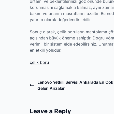
ortamı ve beklentilerinizi göz önünde bulun
korunmasını sağlamakla kalmaz, aynı zam
bakım ve onarım masraflarını azaltır. Bu nede
yatırım olarak değerlendirilebilir.
Sonuç olarak, çelik boruların mantolama çö
açısından büyük öneme sahiptir. Doğru yönte
verimli bir sistem elde edebilirsiniz. Unutm
en etkili yoludur.
çelik boru
Post
Previous
Lenovo Yetkili Servisi Ankarada En Cok
Post
Gelen Arizalar
navigation
Leave a Reply