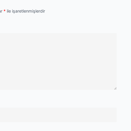
ar
*
ile işaretlenmişlerdir