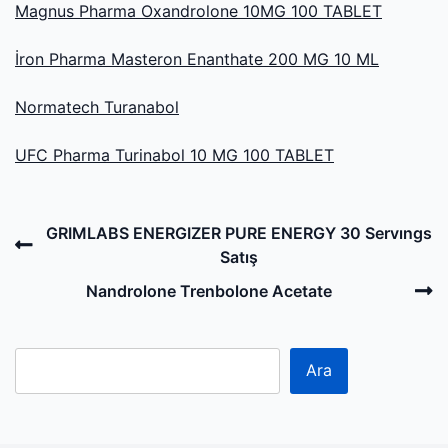
Magnus Pharma Oxandrolone 10MG 100 TABLET
İron Pharma Masteron Enanthate 200 MG 10 ML
Normatech Turanabol
UFC Pharma Turinabol 10 MG 100 TABLET
Post
Previous
GRIMLABS ENERGIZER PURE ENERGY 30 Servıngs
navigation
Post
Satış
N
Nandrolone Trenbolone Acetate
P
Ara