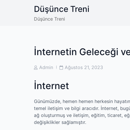
Skip
Düşünce Treni
to
content
Düşünce Treni
İnternetin Geleceği ve
Post
Post
Admin
Ağustos 21, 2023
Author
Date
İnternet
Günümüzde, hemen hemen herkesin hayatında
temel iletişim ve bilgi aracıdır. İnternet, bu
ağ oluşturmuş ve iletişim, eğitim, ticaret, 
değişiklikler sağlamıştır.