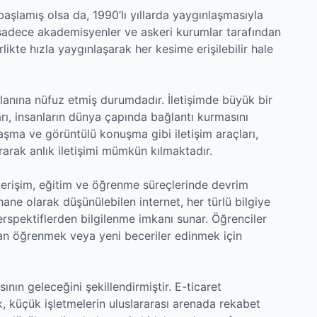
şlamış olsa da, 1990’lı yıllarda yaygınlaşmasıyla
 sadece akademisyenler ve askeri kurumlar tarafından
rlikte hızla yaygınlaşarak her kesime erişilebilir hale
lanına nüfuz etmiş durumdadır. İletişimde büyük bir
, insanların dünya çapında bağlantı kurmasını
aşma ve görüntülü konuşma gibi iletişim araçları,
rarak anlık iletişimi mümkün kılmaktadır.
ye erişim, eğitim ve öğrenme süreçlerinde devrim
phane olarak düşünülebilen internet, her türlü bilgiye
perspektiflerden bilgilenme imkanı sunar. Öğrenciler
an öğrenmek veya yeni beceriler edinmek için
ının geleceğini şekillendirmiştir. E-ticaret
k, küçük işletmelerin uluslararası arenada rekabet