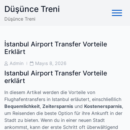
Skip
Düşünce Treni
to
content
Düşünce Treni
İstanbul Airport Transfer Vorteile
Erklärt
Post
Post
Admin
Mayıs 8, 2026
Author
Date
Istanbul Airport Transfer Vorteile
erklärt
In diesem Artikel werden die Vorteile von
Flughafentransfers in Istanbul erläutert, einschließlich
Bequemlichkeit
,
Zeitersparnis
und
Kostenersparnis
,
um Reisenden die beste Option für ihre Ankunft in der
Stadt zu bieten. Wenn du in einer neuen Stadt
ankommst, kann der erste Schritt oft überwältigend