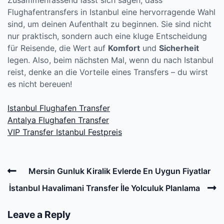
Zusammenfassend lässt sich sagen, dass
Flughafentransfers in Istanbul eine hervorragende Wahl
sind, um deinen Aufenthalt zu beginnen. Sie sind nicht
nur praktisch, sondern auch eine kluge Entscheidung
für Reisende, die Wert auf
Komfort
und
Sicherheit
legen. Also, beim nächsten Mal, wenn du nach Istanbul
reist, denke an die Vorteile eines Transfers – du wirst
es nicht bereuen!
Istanbul Flughafen Transfer
Antalya Flughafen Transfer
VIP Transfer Istanbul Festpreis
Post
Previous
Mersin Gunluk Kiralik Evlerde En Uygun Fiyatlar
navigation
Post
N
İstanbul Havalimani Transfer İle Yolculuk Planlama
P
Leave a Reply