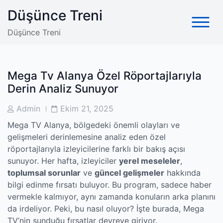
Skip
Düşünce Treni
to
content
Düşünce Treni
Mega Tv Alanya Özel Röportajlarıyla
Derin Analiz Sunuyor
Post
Post
Admin
Ekim 21, 2025
Author
Date
Mega TV Alanya, bölgedeki önemli olayları ve
gelişmeleri derinlemesine analiz eden özel
röportajlarıyla izleyicilerine farklı bir bakış açısı
sunuyor. Her hafta, izleyiciler
yerel meseleler
,
toplumsal sorunlar
ve
güncel gelişmeler
hakkında
bilgi edinme fırsatı buluyor. Bu program, sadece haber
vermekle kalmıyor, aynı zamanda konuların arka planını
da irdeliyor. Peki, bu nasıl oluyor? İşte burada, Mega
TV’nin sunduğu fırsatlar devreye giriyor.