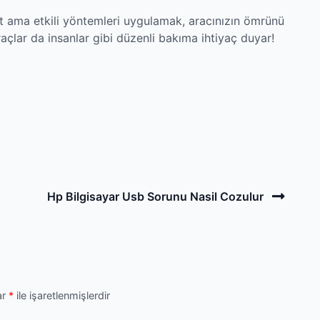
it ama etkili yöntemleri uygulamak, aracınızın ömrünü
açlar da insanlar gibi düzenli bakıma ihtiyaç duyar!
Next
Hp Bilgisayar Usb Sorunu Nasil Cozulur
Post
ar
*
ile işaretlenmişlerdir