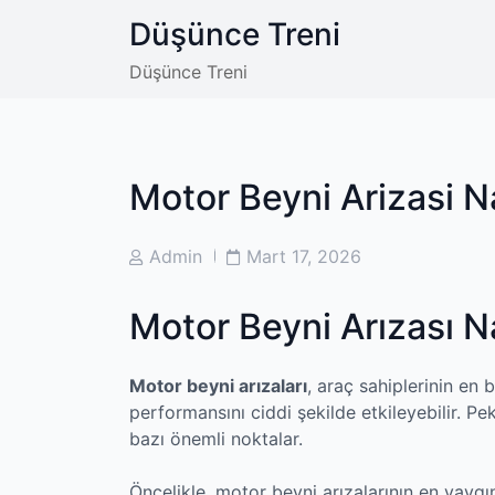
Skip
Düşünce Treni
to
content
Düşünce Treni
Motor Beyni Arizasi Na
Post
Post
Admin
Mart 17, 2026
Author
Date
Motor Beyni Arızası N
Motor beyni arızaları
, araç sahiplerinin en 
performansını ciddi şekilde etkileyebilir. Pek
bazı önemli noktalar.
Öncelikle, motor beyni arızalarının en yaygı