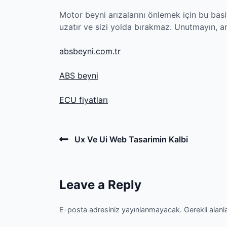
Motor beyni arızalarını önlemek için bu bas
uzatır ve sizi yolda bırakmaz. Unutmayın, ar
absbeyni.com.tr
ABS beyni
ECU fiyatları
Post
Previous
Ux Ve Ui Web Tasarimin Kalbi
Post
navigation
Leave a Reply
E-posta adresiniz yayınlanmayacak.
Gerekli alanl