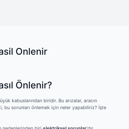
sil Onlenir
asıl Önlenir?
büyük kabuslarından biridir. Bu arızalar, aracın
i, bu sorunları önlemek için neler yapabiliriz? İşte
n nedenlerinden biri
elektriksel sorunlar
‘dır.