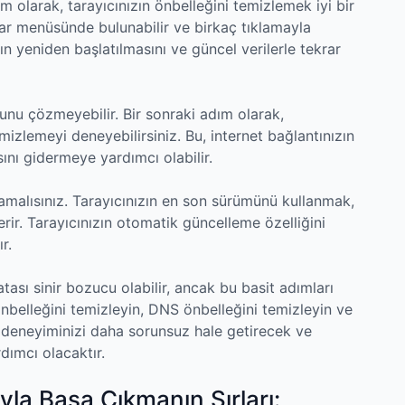
dım olarak, tarayıcınızın önbelleğini temizlemek iyi bir
rlar menüsünde bulunabilir ve birkaç tıklamayla
zın yeniden başlatılmasını ve güncel verilerle tekrar
nu çözmeyebilir. Bir sonraki adım olarak,
mizlemeyi deneyebilirsiniz. Bu, internet bağlantınızın
sını gidermeye yardımcı olabilir.
amalısınız. Tarayıcınızın en son sürümünü kullanmak,
derir. Tarayıcınızın otomatik güncelleme özelliğini
r.
ası sinir bozucu olabilir, ancak bu basit adımları
 önbelleğini temizleyin, DNS önbelleğini temizleyin ve
et deneyiminizi daha sorunsuz hale getirecek ve
dımcı olacaktır.
yla Başa Çıkmanın Sırları: