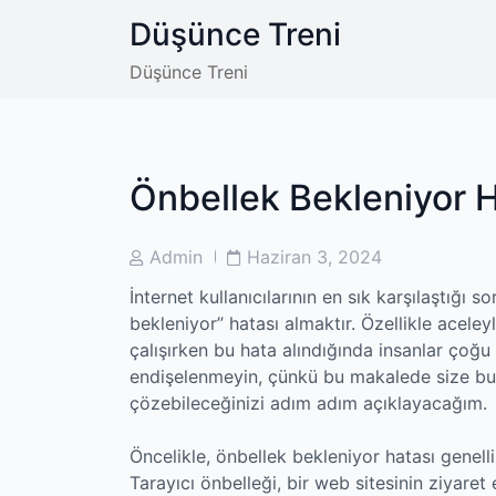
Skip
Düşünce Treni
to
content
Düşünce Treni
Önbellek Bekleniyor 
Post
Post
Admin
Haziran 3, 2024
Author
Date
İnternet kullanıcılarının en sık karşılaştığı 
bekleniyor” hatası almaktır. Özellikle aceley
çalışırken bu hata alındığında insanlar çoğ
endişelenmeyin, çünkü bu makalede size bu 
çözebileceğinizi adım adım açıklayacağım.
Öncelikle, önbellek bekleniyor hatası genell
Tarayıcı önbelleği, bir web sitesinin ziyare