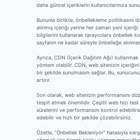
daha güncel içeriklerin kullanıcılarınıza sunu
Bununla birlikte, önbellekleme politikasını d
alınmış içeriği yerine her zaman yeni içeriğ
bilgilerini kullanarak tarayıcılara önbellek k
sayfanın ne kadar süreyle önbelleğe alınması g
Ayrıca, CDN (İçerik Dağıtım Ağı) kullanmak 
yöntem olabilir. CDN, web sitenizin içeriğin
bir şekilde sunulmasını sağlar. Bu, sunucun
artırır.
Son olarak, web sitenizin performansını düzen
tespit etmek önemlidir. Çeşitli web hızı test
sürelerini ve performansını kontrol edebilirs
edebilir ve hızlı bir şekilde çözebilirsiniz.
Özetle, “Önbellek Bekleniyor” hatasıyla kar
çözmek için birçok kolay yöntem mevcuttur.