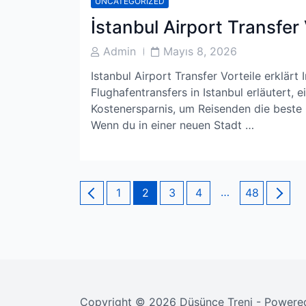
UNCATEGORIZED
İstanbul Airport Transfer 
Post
Post
Admin
Mayıs 8, 2026
Author
Date
Istanbul Airport Transfer Vorteile erklärt
Flughafentransfers in Istanbul erläutert, 
Kostenersparnis, um Reisenden die beste O
Wenn du in einer neuen Stadt …
Yazı
Page
Page
Page
Page
…
Page
1
2
3
4
48
sayfalaması
Copyright © 2026 Düşünce Treni - Power