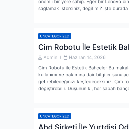
önemli bir yere sahip. Eğer bir Lenovo ciha
sağlamak istersiniz, değil mi? İşte burada 
UNCATEGORIZED
Cim Robotu İle Estetik Ba
Post
Post
Admin
Haziran 14, 2026
Author
Date
Çim Robotu ile Estetik Bahçeler Bu makale
kullanımı ve bakımına dair bilgiler sunula
getirebileceğinizi keşfedeceksiniz. Çim 
değiştirebilir. Düşünün ki, her sabah bahç
UNCATEGORIZED
Abd Sirketi İle Yurtdisi O