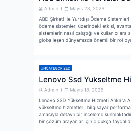
Post
Post
Admin
Mayıs 23, 2026
Author
Date
ABD Şirketi ile Yurtdışı Ödeme Sistemleri
ödeme sistemleri üzerindeki etkisi, avantaj
sistemlerin nasıl çalıştığı ve kullanıcılara 
globalleşen dünyamızda önemli bir rol o
UNCATEGORIZED
Lenovo Ssd Yukseltme Hi
Post
Post
Admin
Mayıs 18, 2026
Author
Date
Lenovo SSD Yükseltme Hizmeti Ankara Ank
yükseltme hizmetleri, bilgisayar perform
amacıyla detaylı bir inceleme sunmaktadır.
bir çözüm arayanlar için oldukça faydalıdır.