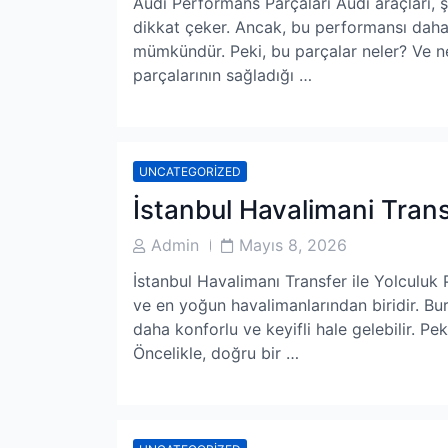
Audi Performans Parçaları Audi araçları, ş
dikkat çeker. Ancak, bu performansı daha
mümkündür. Peki, bu parçalar neler? Ve n
parçalarının sağladığı …
UNCATEGORIZED
İstanbul Havalimani Trans
Post
Post
Admin
Mayıs 8, 2026
Author
Date
İstanbul Havalimanı Transfer ile Yolculuk
ve en yoğun havalimanlarından biridir. Bur
daha konforlu ve keyifli hale gelebilir. P
Öncelikle, doğru bir …