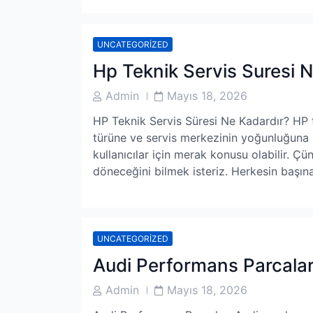
UNCATEGORIZED
Hp Teknik Servis Suresi N
Post
Post
Admin
Mayıs 18, 2026
Author
Date
HP Teknik Servis Süresi Ne Kadardır? HP t
türüne ve servis merkezinin yoğunluğuna b
kullanıcılar için merak konusu olabilir. Ç
döneceğini bilmek isteriz. Herkesin başın
UNCATEGORIZED
Audi Performans Parcalar
Post
Post
Admin
Mayıs 18, 2026
Author
Date