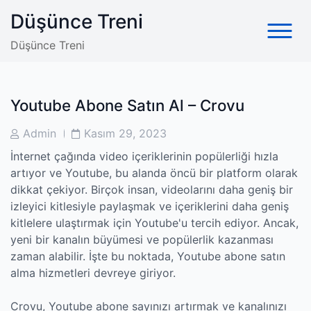
Skip
Düşünce Treni
to
content
Düşünce Treni
Youtube Abone Satın Al – Crovu
Post
Post
Admin
Kasım 29, 2023
Author
Date
İnternet çağında video içeriklerinin popülerliği hızla
artıyor ve Youtube, bu alanda öncü bir platform olarak
dikkat çekiyor. Birçok insan, videolarını daha geniş bir
izleyici kitlesiyle paylaşmak ve içeriklerini daha geniş
kitlelere ulaştırmak için Youtube'u tercih ediyor. Ancak,
yeni bir kanalın büyümesi ve popülerlik kazanması
zaman alabilir. İşte bu noktada, Youtube abone satın
alma hizmetleri devreye giriyor.
Crovu, Youtube abone sayınızı artırmak ve kanalınızı