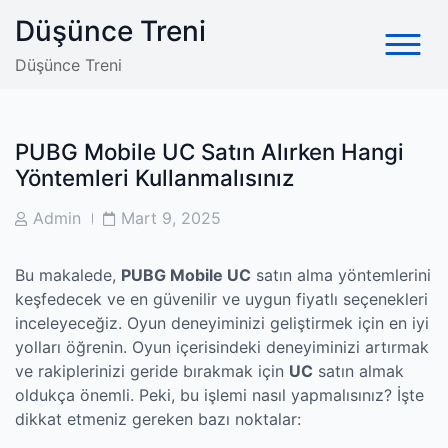
Skip
Düşünce Treni
to
content
Düşünce Treni
PUBG Mobile UC Satın Alırken Hangi
Yöntemleri Kullanmalısınız
Post
Post
Admin
Mart 9, 2025
Author
Date
Bu makalede,
PUBG Mobile UC
satın alma yöntemlerini
keşfedecek ve en güvenilir ve uygun fiyatlı seçenekleri
inceleyeceğiz. Oyun deneyiminizi geliştirmek için en iyi
yolları öğrenin. Oyun içerisindeki deneyiminizi artırmak
ve rakiplerinizi geride bırakmak için
UC
satın almak
oldukça önemli. Peki, bu işlemi nasıl yapmalısınız? İşte
dikkat etmeniz gereken bazı noktalar: