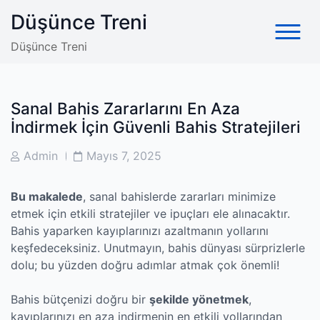
Skip
Düşünce Treni
to
content
Düşünce Treni
Sanal Bahis Zararlarını En Aza
İndirmek İçin Güvenli Bahis Stratejileri
Post
Post
Admin
Mayıs 7, 2025
Author
Date
Bu makalede
, sanal bahislerde zararları minimize
etmek için etkili stratejiler ve ipuçları ele alınacaktır.
Bahis yaparken kayıplarınızı azaltmanın yollarını
keşfedeceksiniz. Unutmayın, bahis dünyası sürprizlerle
dolu; bu yüzden doğru adımlar atmak çok önemli!
Bahis bütçenizi doğru bir
şekilde yönetmek
,
kayıplarınızı en aza indirmenin en etkili yollarından