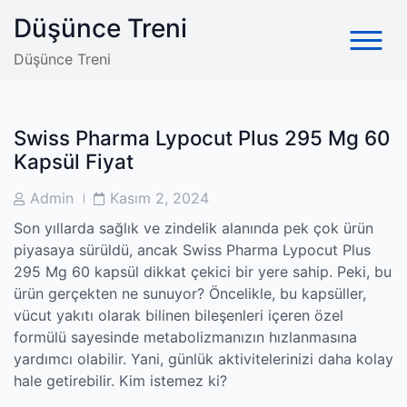
Skip
Düşünce Treni
to
content
Düşünce Treni
Swiss Pharma Lypocut Plus 295 Mg 60
Kapsül Fiyat
Post
Post
Admin
Kasım 2, 2024
Author
Date
Son yıllarda sağlık ve zindelik alanında pek çok ürün
piyasaya sürüldü, ancak Swiss Pharma Lypocut Plus
295 Mg 60 kapsül dikkat çekici bir yere sahip. Peki, bu
ürün gerçekten ne sunuyor? Öncelikle, bu kapsüller,
vücut yakıtı olarak bilinen bileşenleri içeren özel
formülü sayesinde metabolizmanızın hızlanmasına
yardımcı olabilir. Yani, günlük aktivitelerinizi daha kolay
hale getirebilir. Kim istemez ki?