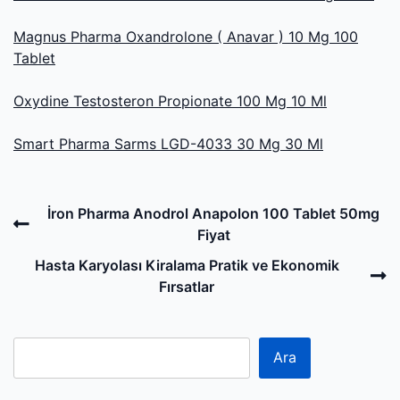
Magnus Pharma Oxandrolone ( Anavar ) 10 Mg 100
Tablet
Oxydine Testosteron Propionate 100 Mg 10 Ml
Smart Pharma Sarms LGD-4033 30 Mg 30 Ml
Post
Previous
İron Pharma Anodrol Anapolon 100 Tablet 50mg
navigation
Post
Fiyat
N
Hasta Karyolası Kiralama Pratik ve Ekonomik
P
Fırsatlar
Ara