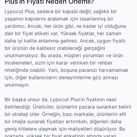
Plus’ın Fiyatı Neden Önemli?
Lypocut Plus, sadece bir kapsül değil; sağlıklı bir
yaşamın kapılarını aralamak için tasarlanmış bir
yardımcı. Ancak, her ürün gibi, ne kadar iyi olduğuna
dair bir fiyat etiketi var. Yüksek fiyatlar, her zaman
daha iyi kalite anlamına gelmez. Ancak, uygun fiyatlı
bir ürünün de kalitesiz olabileceği gerçeğini
unutmamalıyız. Bu arada, müşteri yorumları ve ürün
incelemeleri, sizin için karar verirken bir rehber
niteliğinde olabilir. Yani, boşuna paranızı harcamamak
için, diğer kullanıcıların deneyimlerine göz atmayı
unutmayın.
Bir başka unsur da, Lypocut Plus’ın fiyatının nasıl
belirlendiği. Üreticiler, ürünlerini pazara sunarken belirli
bir strateji izler. Örneğin, bazı markalar, ürünlerini elit
bir imajla sunarak fiyatları artırırken, diğerleri daha
geniş kitlelere ulaşmak için maliyetleri düşürüyor. Bu
noktada, yüksek bir fiyat etiketinin altında yatan