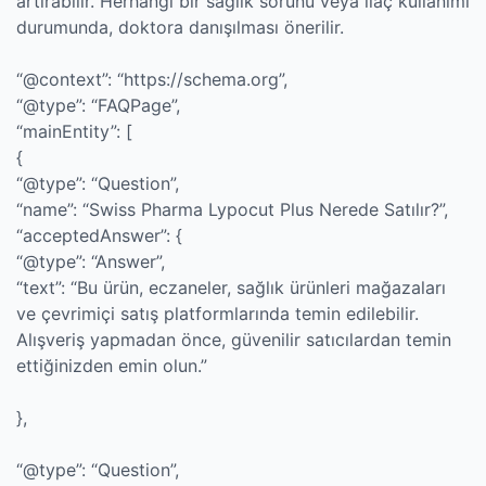
artırabilir. Herhangi bir sağlık sorunu veya ilaç kullanımı
durumunda, doktora danışılması önerilir.
“@context”: “https://schema.org”,
“@type”: “FAQPage”,
“mainEntity”: [
{
“@type”: “Question”,
“name”: “Swiss Pharma Lypocut Plus Nerede Satılır?”,
“acceptedAnswer”: {
“@type”: “Answer”,
“text”: “Bu ürün, eczaneler, sağlık ürünleri mağazaları
ve çevrimiçi satış platformlarında temin edilebilir.
Alışveriş yapmadan önce, güvenilir satıcılardan temin
ettiğinizden emin olun.”
},
“@type”: “Question”,