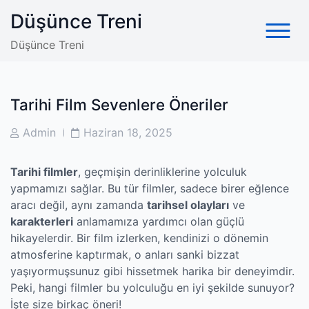
Skip
Düşünce Treni
to
content
Düşünce Treni
Tarihi Film Sevenlere Öneriler
Post
Post
Admin
Haziran 18, 2025
Author
Date
Tarihi filmler
, geçmişin derinliklerine yolculuk
yapmamızı sağlar. Bu tür filmler, sadece birer eğlence
aracı değil, aynı zamanda
tarihsel olayları
ve
karakterleri
anlamamıza yardımcı olan güçlü
hikayelerdir. Bir film izlerken, kendinizi o dönemin
atmosferine kaptırmak, o anları sanki bizzat
yaşıyormuşsunuz gibi hissetmek harika bir deneyimdir.
Peki, hangi filmler bu yolculuğu en iyi şekilde sunuyor?
İşte size birkaç öneri!