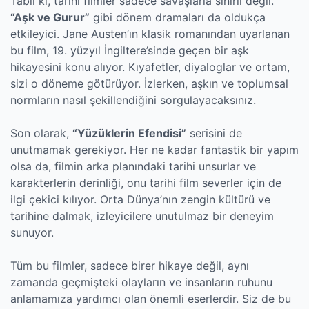
Tabii ki, tarihi filmler sadece savaşlarla sınırlı değil.
“Aşk ve Gurur”
gibi dönem dramaları da oldukça
etkileyici. Jane Austen’ın klasik romanından uyarlanan
bu film, 19. yüzyıl İngiltere’sinde geçen bir aşk
hikayesini konu alıyor. Kıyafetler, diyaloglar ve ortam,
sizi o döneme götürüyor. İzlerken, aşkın ve toplumsal
normların nasıl şekillendiğini sorgulayacaksınız.
Son olarak,
“Yüzüklerin Efendisi”
serisini de
unutmamak gerekiyor. Her ne kadar fantastik bir yapım
olsa da, filmin arka planındaki tarihi unsurlar ve
karakterlerin derinliği, onu tarihi film severler için de
ilgi çekici kılıyor. Orta Dünya’nın zengin kültürü ve
tarihine dalmak, izleyicilere unutulmaz bir deneyim
sunuyor.
Tüm bu filmler, sadece birer hikaye değil, aynı
zamanda geçmişteki olayların ve insanların ruhunu
anlamamıza yardımcı olan önemli eserlerdir. Siz de bu