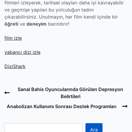
filmleri izleyerek, tarihsel olayları daha iyi kavrayabilir
ve geçmişe yapılan bu yolculuğun tadını
çıkarabilirsiniz. Unutmayın, her film kendi içinde bir
öğreti
ve
deneyim
barındırır!
film izle
yabancı dizi izle
DiziShark
Post
Previous
Sanal Bahis Oyuncularında Görülen Depresyon
navigation
Post
Belirtileri
N
Anabolizan Kullanımı Sonrası Destek Programları
P
Ara