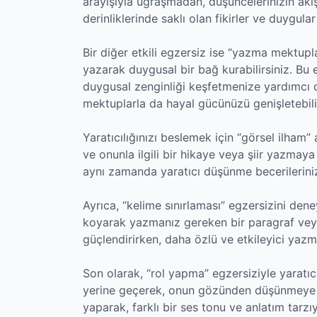
arayışıyla uğraşmadan, düşüncelerinizin akışı
derinliklerinde saklı olan fikirler ve duygular
Bir diğer etkili egzersiz ise “yazma mektupl
yazarak duygusal bir bağ kurabilirsiniz. Bu
duygusal zenginliği keşfetmenize yardımcı ol
mektuplarla da hayal gücünüzü genişletebilir
Yaratıcılığınızı beslemek için “görsel ilham” 
ve onunla ilgili bir hikaye veya şiir yazmay
aynı zamanda yaratıcı düşünme becerilerinizi
Ayrıca, “kelime sınırlaması” egzersizini deneye
koyarak yazmanız gereken bir paragraf veya 
güçlendirirken, daha özlü ve etkileyici yazm
Son olarak, “rol yapma” egzersiziyle yaratıcıl
yerine geçerek, onun gözünden düşünmeye v
yaparak, farklı bir ses tonu ve anlatım tarzıy