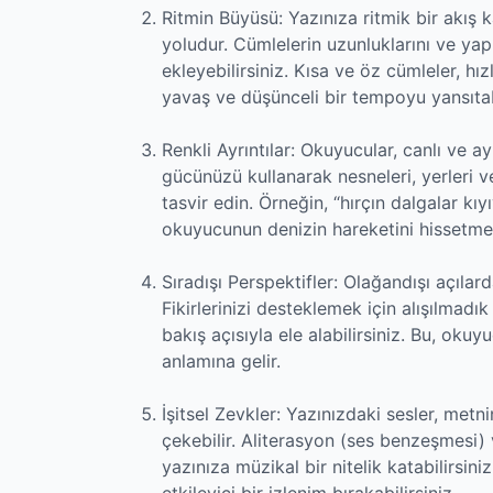
Ritmin Büyüsü: Yazınıza ritmik bir akış k
yoludur. Cümlelerin uzunluklarını ve yapıl
ekleyebilirsiniz. Kısa ve öz cümleler, h
yavaş ve düşünceli bir tempoyu yansıtabi
Renkli Ayrıntılar: Okuyucular, canlı ve a
gücünüzü kullanarak nesneleri, yerleri v
tasvir edin. Örneğin, “hırçın dalgalar kıy
okuyucunun denizin hareketini hissetmesi
Sıradışı Perspektifler: Olağandışı açılard
Fikirlerinizi desteklemek için alışılmadı
bakış açısıyla ele alabilirsiniz. Bu, ok
anlamına gelir.
İşitsel Zevkler: Yazınızdaki sesler, metni
çekebilir. Aliterasyon (ses benzeşmesi) v
yazınıza müzikal bir nitelik katabilirsin
etkileyici bir izlenim bırakabilirsiniz.