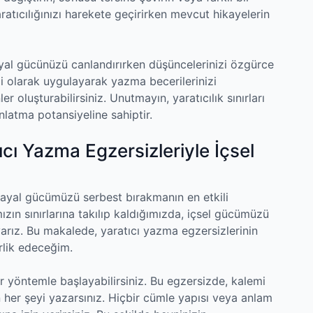
ratıcılığınızı harekete geçirirken mevcut hikayelerin
hayal gücünüzü canlandırırken düşüncelerinizi özgürce
li olarak uygulayarak yazma becerilerinizi
er oluşturabilirsiniz. Unutmayın, yaratıcılık sınırları
nlatma potansiyeline sahiptir.
ıcı Yazma Egzersizleriyle İçsel
ayal gücümüzü serbest bırakmanın en etkili
mızın sınırlarına takılıp kaldığımızda, içsel gücümüzü
yarız. Bu makalede, yaratıcı yazma egzersizlerinin
rlik edeceğim.
bir yöntemle başlayabilirsiniz. Bu egzersizde, kalemi
n her şeyi yazarsınız. Hiçbir cümle yapısı veya anlam