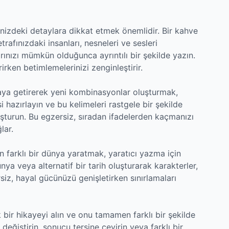
nizdeki detaylara dikkat etmek önemlidir. Bir kahve
afınızdaki insanları, nesneleri ve sesleri
ınızı mümkün olduğunca ayrıntılı bir şekilde yazın.
irken betimlemelerinizi zenginleştirir.
 araya getirerek yeni kombinasyonlar oluşturmak,
tesi hazırlayın ve bu kelimeleri rastgele bir şekilde
uşturun. Bu egzersiz, sıradan ifadelerden kaçmanızı
lar.
n farklı bir dünya yaratmak, yaratıcı yazma için
nya veya alternatif bir tarih oluşturarak karakterler,
siz, hayal gücünüzü genişletirken sınırlamaları
 bir hikayeyi alın ve onu tamamen farklı bir şekilde
değiştirin, sonucu tersine çevirin veya farklı bir