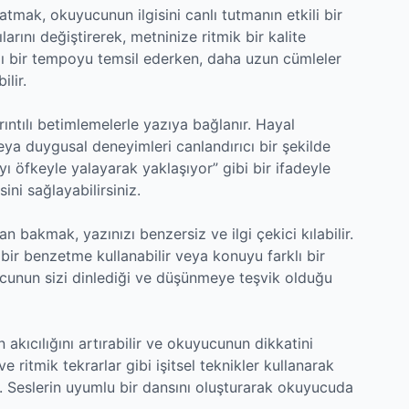
atmak, okuyucunun ilgisini canlı tutmanın etkili bir
arını değiştirerek, metninize ritmik bir kalite
ızlı bir tempoyu temsil ederken, daha uzun cümleler
lir.
yrıntılı betimlemelerle yazıya bağlanır. Hayal
eya duygusal deneyimleri canlandırıcı bir şekilde
ıyı öfkeyle yalayarak yaklaşıyor” gibi bir ifadeyle
ni sağlayabilirsiniz.
an bakmak, yazınızı benzersiz ve ilgi çekici kılabilir.
k bir benzetme kullanabilir veya konuyu farklı bir
uyucunun sizi dinlediği ve düşünmeye teşvik olduğu
n akıcılığını artırabilir ve okuyucunun dikkatini
e ritmik tekrarlar gibi işitsel teknikler kullanarak
iz. Seslerin uyumlu bir dansını oluşturarak okuyucuda