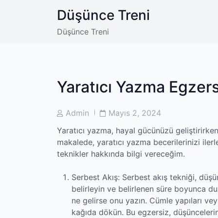
Skip
Düşünce Treni
to
content
Düşünce Treni
Yaratıcı Yazma Egzersi
Post
Post
Admin
Mayıs 2, 2024
Author
Date
Yaratıcı yazma, hayal gücünüzü geliştirirken 
makalede, yaratıcı yazma becerilerinizi ilerl
teknikler hakkında bilgi vereceğim.
Serbest Akış: Serbest akış tekniği, düşü
belirleyin ve belirlenen süre boyunca 
ne gelirse onu yazın. Cümle yapıları veya
kağıda dökün. Bu egzersiz, düşünceleriniz