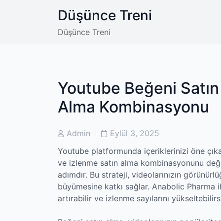
Skip
Düşünce Treni
to
content
Düşünce Treni
Youtube Beğeni Satın
Alma Kombinasyonu
Post
Post
Admin
Eylül 3, 2025
Author
Date
Youtube platformunda içeriklerinizi öne çık
ve izlenme satın alma kombinasyonunu değe
adımdır. Bu strateji, videolarınızın görünürlü
büyümesine katkı sağlar. Anabolic Pharma ile 
artırabilir ve izlenme sayılarını yükseltebilirs