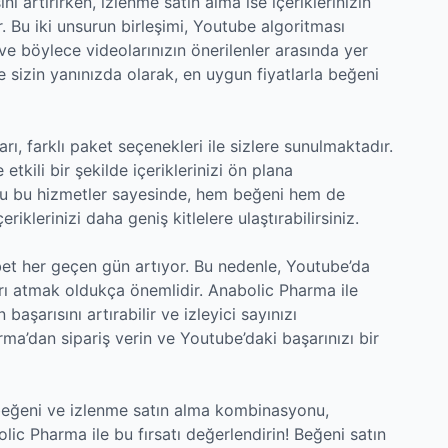
ni artırırken, izlenme satın alma ise içeriklerinizin
. Bu iki unsurun birleşimi, Youtube algoritması
 ve böylece videolarınızın önerilenler arasında yer
 sizin yanınızda olarak, en uygun fiyatlarla beğeni
ı, farklı paket seçenekleri ile sizlere sunulmaktadır.
etkili bir şekilde içeriklerinizi ön plana
uğu bu hizmetler sayesinde, hem beğeni hem de
eriklerinizi daha geniş kitlelere ulaştırabilirsiniz.
t her geçen gün artıyor. Bu nedenle, Youtube’da
arı atmak oldukça önemlidir. Anabolic Pharma ile
 başarısını artırabilir ve izleyici sayınızı
ma’dan sipariş verin ve Youtube’daki başarınızı bir
 beğeni ve izlenme satın alma kombinasyonu,
olic Pharma ile bu fırsatı değerlendirin! Beğeni satın